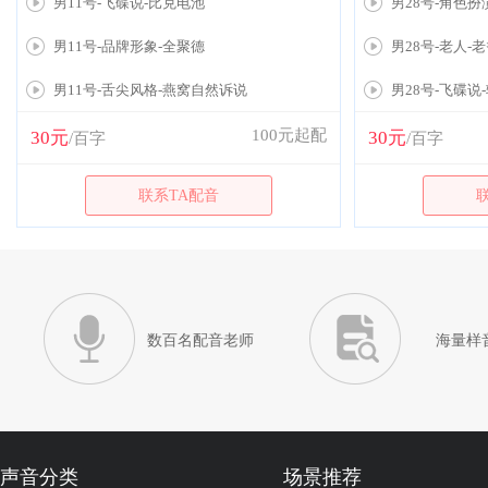
男11号-飞碟说-比克电池
男28号-角色扮
男11号-品牌形象-全聚德
男28号-老人-
男11号-舌尖风格-燕窝自然诉说
男28号-飞碟说
100元起配
30元
30元
/百字
/百字
联系TA配音
数百名配音老师
海量样
声音分类
场景推荐