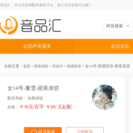
音品汇，专注互联网配音服务平台，各行业录音都可以配！
全部声音服务
配音首页
当前位置：
>
>
>
> 女14号-茶酒宣传-香茗美器
首页
样音试听
宣传片
茶酒宣传
女14号-董雪-甜美亲切
配音风格：
自然诉说
￥30元/百字
￥60/ 元起配
价格：
联系客服
立即配音