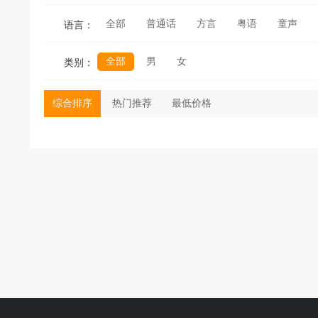
全部
普通话
方言
粤语
童声
语言：
全部
男
女
类别：
综合排序
热门推荐
最低价格