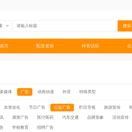
搜索
首页
配音老师
样音试听
合
多媒体
广告
动画动漫
外语
特殊类型
农资农化
节日广告
公益广告
栏目导视
旅游宣传
讯
酒类广告
医疗医药
汽车交通
品牌形象
活动宣传
告
学校教育
招聘广告