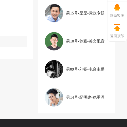
男15号-星星-党政专题
联系客服
返回顶部
男10号-剑豪-英文配音
男09号-刘畅-电台主播
男14号-纪明建-稳重浑