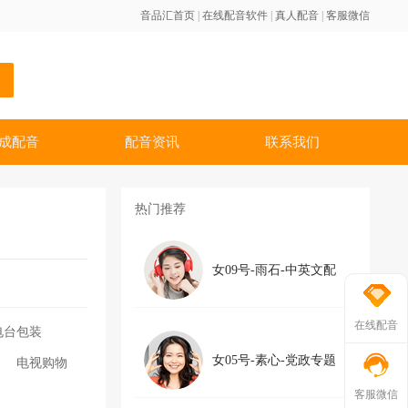
音品汇首页
|
在线配音软件
|
真人配音
|
客服微信
成配音
配音资讯
联系我们
热门推荐
女09号-雨石-中英文配
在线配音
电台包装
女05号-素心-党政专题
电视购物
客服微信