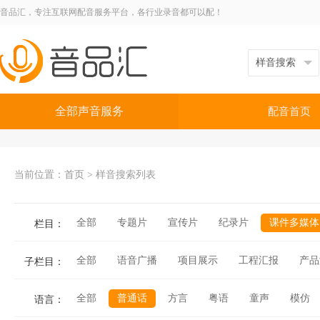
音品汇，专注互联网配音服务平台，各行业录音都可以配！
全部声音服务
配音首页
当前位置：
首页
>
样音搜索列表
全部
专题片
宣传片
纪录片
课件多媒体
栏目：
全部
语音广播
项目展示
工程汇报
产品
子栏目：
全部
普通话
方言
粤语
童声
模仿
语言：