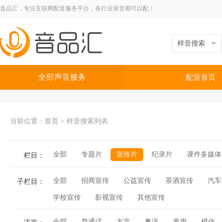
音品汇，专注互联网配音服务平台，各行业录音都可以配！
全部声音服务
配音首页
当前位置：
首页
>
样音搜索列表
全部
专题片
宣传片
纪录片
课件多媒体
栏目：
全部
招商宣传
公益宣传
茶酒宣传
汽车
子栏目：
学校宣传
影视宣传
其他宣传
全部
普通话
方言
粤语
童声
模仿