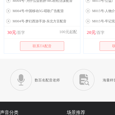
M004号- 为什么会肥胖-MG轻松活泼配音
M015号-公益
M004号-中国移动5G-唱歌广告配音
M015号-人物
M004号-梦幻西游手游-东北方言配音
M015号-牢记
100元起配
30元
20元
/百字
/百字
联系TA配音
数百名配音老师
海量样
声音分类
场景推荐