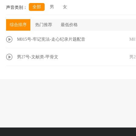
全部
男
女
声音类别：
综合排序
热门推荐
最低价格
M015号-牢记宪法-走心纪录片题配音
M0
男27号-文献类-甲骨文
男