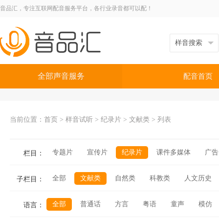
音品汇，专注互联网配音服务平台，各行业录音都可以配！
全部声音服务
配音首页
当前位置：
首页
>
样音试听
>
纪录片
>
文献类
> 列表
专题片
宣传片
纪录片
课件多媒体
广告
栏目：
全部
文献类
自然类
科教类
人文历史
子栏目：
全部
普通话
方言
粤语
童声
模仿
语言：