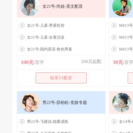
女21号-尚娃-英文配音
女21号-儿童-男童机智
M013
女21号-儿童-女童活泼
M013
女21号-国内英语-角色男童
M013
200元起配
100元
30元
/百字
/百
联系TA配音
男22号-邵柏松-党政专题
男22号-飞碟说-稳重成熟
女14号