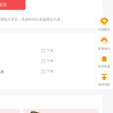
配音
需要隔天录音，具体时间以客服商议为准！
在线配音
客服微信
下单
下单
联系客服
下单
优惠
返回顶部