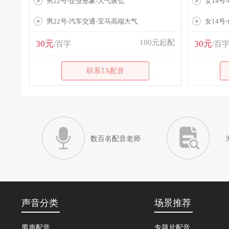
男22号-企业形象-大气恢弘
女14号
男22号-汽车交通-宝马高端大气
女14号
100元起配
30元
30元
/百字
/百
联系TA配音
数百名配音老师
声音分类
场景推荐
男声配音
专题片配音