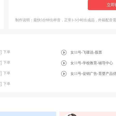
立即
制作说明：最快5分钟出样音，正常1-3小时出成品，外籍配音
下单
女11号-飞碟说-股票
下单
女11号-学校教育-辅导中心
下单
女11号-促销广告-育婴产品
下单