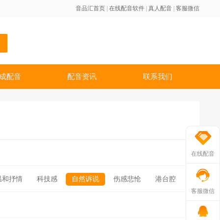
音品汇首页
|
在线配音软件
|
真人配音
|
客服微信
成配音
配音资讯
联系我们
在线配音
温和抒情
科技感
自然诉说
伤感悲怆
港台腔
客服微信