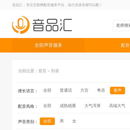
音品汇，专注互联网配音服务平台，各行业录音都可以配！
全部声音服务
配音
当前位置：
首页
>
列表
全部
普通话
方言
粤语
童声
擅长语言：
全部
成熟稳重
大气浑厚
高端大气
配音风格：
全部
男
女
声音类别：