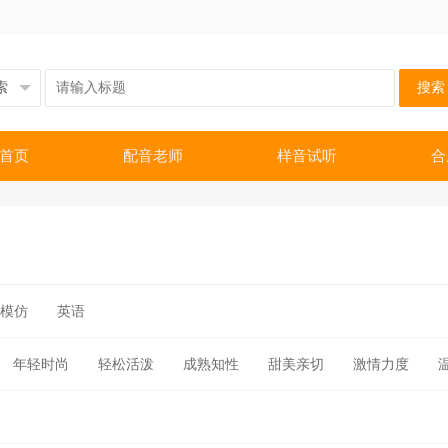
搜索
首页
配音老师
样音试听
合
模仿
英语
年轻时尚
轻松活泼
成熟知性
甜美亲切
激情力度