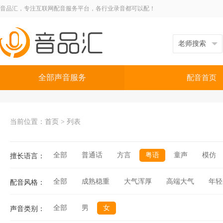
音品汇，专注互联网配音服务平台，各行业录音都可以配！
全部声音服务
配音首页
当前位置：
首页
>
列表
全部
普通话
方言
粤语
童声
模仿
擅长语言：
全部
成熟稳重
大气浑厚
高端大气
年轻
配音风格：
全部
男
女
声音类别：